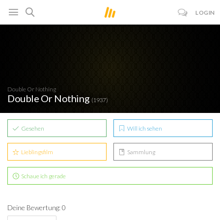
LOGIN
Double Or Nothing
Double Or Nothing
(1937)
Gesehen
Will ich sehen
Lieblingsfilm
Sammlung
Schaue ich gerade
Deine Bewertung: 0