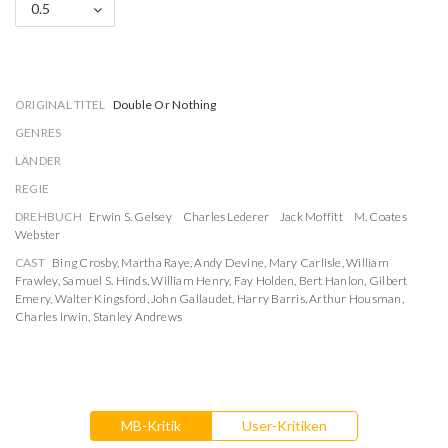
0.5
ORIGINAL TITEL
Double Or Nothing
GENRES
LÄNDER
REGIE
DREHBUCH
Erwin S. Gelsey
Charles Lederer
Jack Moffitt
M. Coates
Webster
CAST
Bing Crosby
,
Martha Raye
,
Andy Devine
,
Mary Carlisle
,
William
Frawley
,
Samuel S. Hinds
,
William Henry
,
Fay Holden
,
Bert Hanlon
,
Gilbert
Emery
,
Walter Kingsford
,
John Gallaudet
,
Harry Barris
,
Arthur Housman
,
Charles Irwin
,
Stanley Andrews
MB-Kritik
User-Kritiken