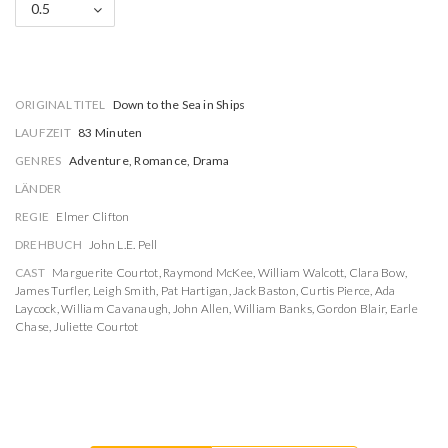
0.5
ORIGINAL TITEL
Down to the Sea in Ships
LAUFZEIT
83 Minuten
GENRES
Adventure, Romance, Drama
LÄNDER
REGIE
Elmer Clifton
DREHBUCH
John L.E. Pell
CAST
Marguerite Courtot
,
Raymond McKee
,
William Walcott
,
Clara Bow
,
James Turfler
,
Leigh Smith
,
Pat Hartigan
,
Jack Baston
,
Curtis Pierce
,
Ada
Laycock
,
William Cavanaugh
,
John Allen
,
William Banks
,
Gordon Blair
,
Earle
Chase
,
Juliette Courtot