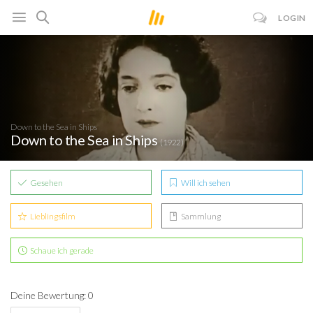
LOGIN
Down to the Sea in Ships
Down to the Sea in Ships
(1922)
Gesehen
Will ich sehen
Lieblingsfilm
Sammlung
Schaue ich gerade
Deine Bewertung: 0