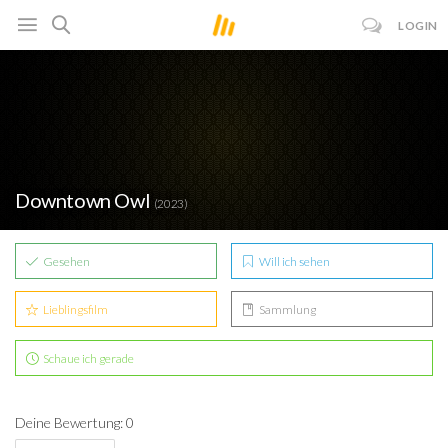
LOGIN
Downtown Owl
(2023)
Gesehen
Will ich sehen
Lieblingsfilm
Sammlung
Schaue ich gerade
Deine Bewertung: 0