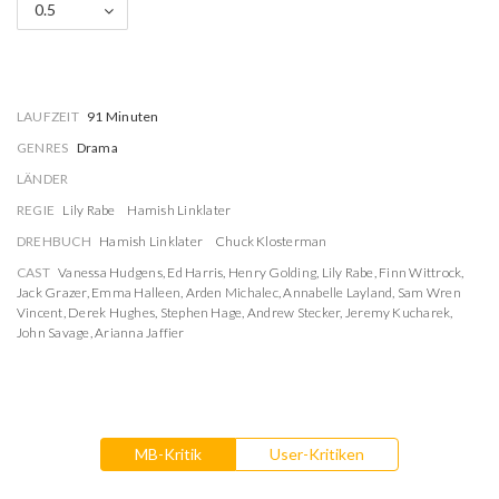
0.5
LAUFZEIT
91 Minuten
GENRES
Drama
LÄNDER
REGIE
Lily Rabe
Hamish Linklater
DREHBUCH
Hamish Linklater
Chuck Klosterman
CAST
Vanessa Hudgens
,
Ed Harris
,
Henry Golding
,
Lily Rabe
,
Finn Wittrock
,
Jack Grazer
,
Emma Halleen
,
Arden Michalec
,
Annabelle Layland
,
Sam Wren
Vincent
,
Derek Hughes
,
Stephen Hage
,
Andrew Stecker
,
Jeremy Kucharek
,
John Savage
,
Arianna Jaffier
MB-Kritik
User-Kritiken