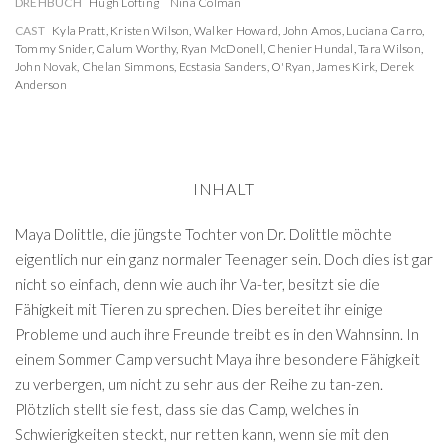
DREHBUCH
Hugh Lofting
Nina Colman
CAST
Kyla Pratt
,
Kristen Wilson
,
Walker Howard
,
John Amos
,
Luciana Carro
,
Tommy Snider
,
Calum Worthy
,
Ryan McDonell
,
Chenier Hundal
,
Tara Wilson
,
John Novak
,
Chelan Simmons
,
Ecstasia Sanders
,
O'Ryan
,
James Kirk
,
Derek
Anderson
INHALT
Maya Dolittle, die jüngste Tochter von Dr. Dolittle möchte
eigentlich nur ein ganz normaler Teenager sein. Doch dies ist gar
nicht so einfach, denn wie auch ihr Va-ter, besitzt sie die
Fähigkeit mit Tieren zu sprechen. Dies bereitet ihr einige
Probleme und auch ihre Freunde treibt es in den Wahnsinn. In
einem Sommer Camp versucht Maya ihre besondere Fähigkeit
zu verbergen, um nicht zu sehr aus der Reihe zu tan-zen.
Plötzlich stellt sie fest, dass sie das Camp, welches in
Schwierigkeiten steckt, nur retten kann, wenn sie mit den