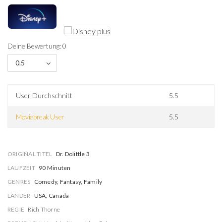
Deine Bewertung: 0
0.5
User Durchschnitt
5.5
Moviebreak User
5.5
ORIGINAL TITEL
Dr. Dolittle 3
LAUFZEIT
90 Minuten
GENRES
Comedy, Fantasy, Family
LÄNDER
USA, Canada
REGIE
Rich Thorne