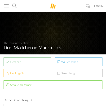
LOGIN
The Pleasure Seekers
Drei Mädchen in Madrid
(1964)
Gesehen
Will ich sehen
Lieblingsfilm
Sammlung
Schaue ich gerade
Deine Bewertung: 0