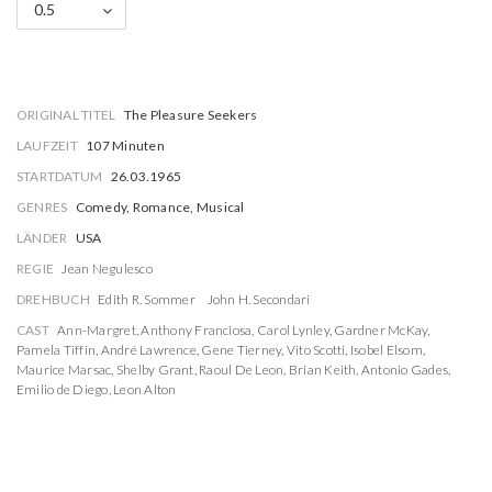
0.5
ORIGINAL TITEL
The Pleasure Seekers
LAUFZEIT
107 Minuten
STARTDATUM
26.03.1965
GENRES
Comedy, Romance, Musical
LÄNDER
USA
REGIE
Jean Negulesco
DREHBUCH
Edith R. Sommer
John H. Secondari
CAST
Ann-Margret
,
Anthony Franciosa
,
Carol Lynley
,
Gardner McKay
,
Pamela Tiffin
,
André Lawrence
,
Gene Tierney
,
Vito Scotti
,
Isobel Elsom
,
Maurice Marsac
,
Shelby Grant
,
Raoul De Leon
,
Brian Keith
,
Antonio Gades
,
Emilio de Diego
,
Leon Alton