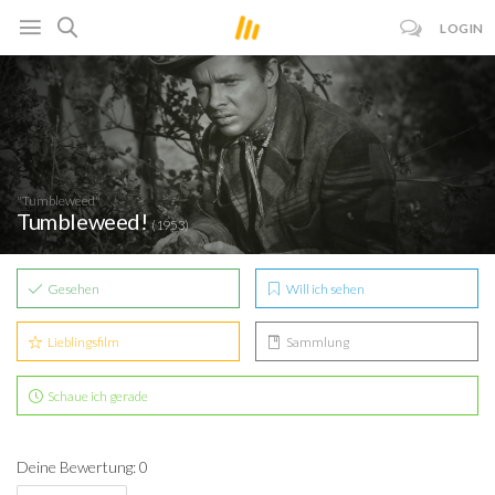
LOGIN
"Tumbleweed"
Tumbleweed!
(1953)
Gesehen
Will ich sehen
Lieblingsfilm
Sammlung
Schaue ich gerade
Deine Bewertung: 0