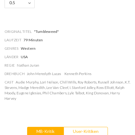
0.5
ORIGINAL TITEL
"Tumbleweed"
LAUFZEIT
79 Minuten
GENRES
Western
LÄNDER
USA
REGIE
Nathan Juran
DREHBUCH
John Meredyth Lucas
Kenneth Perkins
CAST
Audie Murphy
,
Lori Nelson
,
Chill Wills
,
Roy Roberts
,
Russell Johnson
,
K.T.
Stevens
,
Madge Meredith
,
Lee Van Cleef
,
I. Stanford Jolley
,
Ross Elliott
,
Ralph
Moody
,
Eugene Iglesias
,
Phil Chambers
,
Lyle Talbot
,
King Donovan
,
Harry
Harvey
MB-Kritik
User-Kritiken