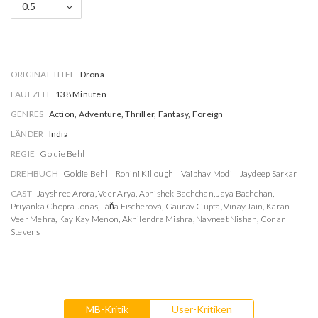
0.5
ORIGINAL TITEL
Drona
LAUFZEIT
138 Minuten
GENRES
Action, Adventure, Thriller, Fantasy, Foreign
LÄNDER
India
REGIE
Goldie Behl
DREHBUCH
Goldie Behl
Rohini Killough
Vaibhav Modi
Jaydeep Sarkar
CAST
Jayshree Arora
,
Veer Arya
,
Abhishek Bachchan
,
Jaya Bachchan
,
Priyanka Chopra Jonas
,
Táňa Fischerová
,
Gaurav Gupta
,
Vinay Jain
,
Karan
Veer Mehra
,
Kay Kay Menon
,
Akhilendra Mishra
,
Navneet Nishan
,
Conan
Stevens
MB-Kritik
User-Kritiken