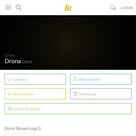
LOGIN
Drona
Drona
(2008)
Gesehen
Will ich sehen
Lieblingsfilm
Sammlung
Schaue ich gerade
Deine Bewertung: 0