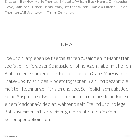
Elizabeth Berkley
,
Marlo Thomas
,
Bridgette Wilson
,
Buck Henry
,
Christopher
Lloyd
,
Kathleen Turner
,
Denis Leary
,
Beatrice Winde
,
Daniela Olivieri
,
David
Thornton
,
Ali Wentworth
,
Timm Zemanek
INHALT
Joe und Mary leben seit sechs Jahren zusammen in Manhattan.
Joe ist ein erfolgloser Schauspieler ohne Agent, aber mit hohen
Ambitionen. Er arbeitet als Kellner in einem Cafe. Mary ist die
Make-Up-Stylistin des Modefotographen Blair und bezahlt die
meisten Rechnungen für sich und Joe. Schließlich schraubt Joe
seine Ansprüche etwas herunter und nimmt eine kleine Rolle in
einem Madonna-Video an, während sein Freund und Kollege
Bob zusammen mit Kelly einen gut bezahlten Job in einer
Seifenoper bekommen.