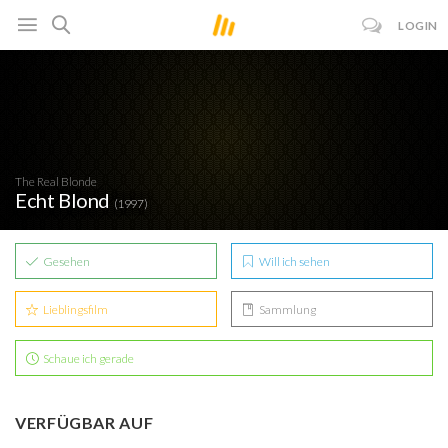
LOGIN
The Real Blonde
Echt Blond
(1997)
Gesehen
Will ich sehen
Lieblingsfilm
Sammlung
Schaue ich gerade
VERFÜGBAR AUF