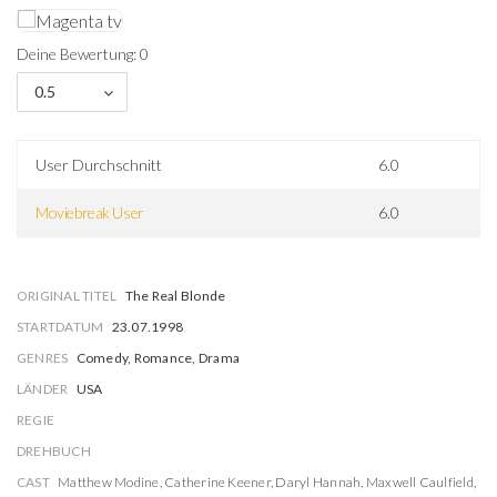
Deine Bewertung: 0
0.5
User Durchschnitt
6.0
Moviebreak User
6.0
ORIGINAL TITEL
The Real Blonde
STARTDATUM
23.07.1998
GENRES
Comedy, Romance, Drama
LÄNDER
USA
REGIE
DREHBUCH
CAST
Matthew Modine
,
Catherine Keener
,
Daryl Hannah
,
Maxwell Caulfield
,