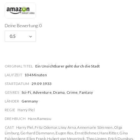
Deine Bewertung: 0
0.5
ORIGINAL TITEL
Ein Unsichtbarer geht durch die Stadt
LAUFZEIT
104 Minuten
STARTDATUM
29.09.1933
GENRES
Sci-Fi, Adventure, Drama, Crime, Fantasy
LÄNDER
Germany
REGIE
Harry Piel
DREHBUCH
Hans Rameau
CAST
Harry Piel
,
Fritz Odemar
,
Lissy Arna
,
Annemarie Sörensen
,
Olga
Limburg
,
Gerhard Dammann
,
Eugen Rex
,
Ernst Behmer
,
Hans Ritter
,
Gina
Falckenberg
,
Ellen Frank
,
Hubert von Meyerinck
,
Theo Lingen
,
Erich Dunskus
,