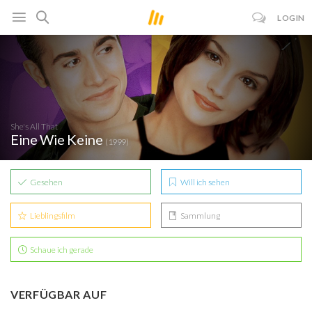
LOGIN
She's All That
Eine Wie Keine
(1999)
Gesehen
Will ich sehen
Lieblingsfilm
Sammlung
Schaue ich gerade
VERFÜGBAR AUF