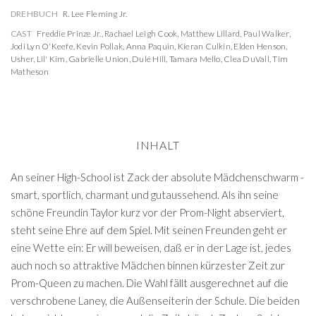
DREHBUCH
R. Lee Fleming Jr.
CAST
Freddie Prinze Jr.
,
Rachael Leigh Cook
,
Matthew Lillard
,
Paul Walker
,
Jodi Lyn O'Keefe
,
Kevin Pollak
,
Anna Paquin
,
Kieran Culkin
,
Elden Henson
,
Usher
,
Lil' Kim
,
Gabrielle Union
,
Dulé Hill
,
Tamara Mello
,
Clea DuVall
,
Tim
Matheson
INHALT
An seiner High-School ist Zack der absolute Mädchenschwarm -
smart, sportlich, charmant und gutaussehend. Als ihn seine
schöne Freundin Taylor kurz vor der Prom-Night abserviert,
steht seine Ehre auf dem Spiel. Mit seinen Freunden geht er
eine Wette ein: Er will beweisen, daß er in der Lage ist, jedes
auch noch so attraktive Mädchen binnen kürzester Zeit zur
Prom-Queen zu machen. Die Wahl fällt ausgerechnet auf die
verschrobene Laney, die Außenseiterin der Schule. Die beiden