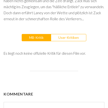
haben nichts gemeinsam und die Zeit drängt. Zack muß sich
mächtig ins Zeug legen, um das "häßliche Entlein" zu verwandeln.
Doch dann erfährt Laney von der Wette und plötzlich ist Zack
erneut in der schmerzhaften Rolle des Verlierers...
MB-Kritik
User-Kritiken
Es liegt noch keine offizielle Kritik für diesen Film vor.
KOMMENTARE