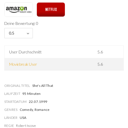
Deine Bewertung: 0
0.5
User Durchschnitt
5.6
Moviebreak User
5.6
ORIGINAL TITEL
She's All That
LAUFZEIT
95 Minuten
STARTDATUM
22.07.1999
GENRES
Comedy, Romance
LÄNDER
USA
REGIE
Robert Iscove