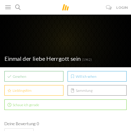
LOGIN
Einmal der liebe Herrgott sein
(1942)
Gesehen
Will ich sehen
Lieblingsfilm
Sammlung
Schaue ich gerade
Deine Bewertung: 0