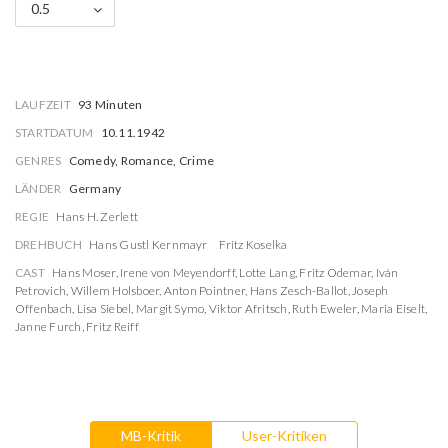
0.5
LAUFZEIT
93 Minuten
STARTDATUM
10.11.1942
GENRES
Comedy, Romance, Crime
LÄNDER
Germany
REGIE
Hans H. Zerlett
DREHBUCH
Hans Gustl Kernmayr
Fritz Koselka
CAST
Hans Moser
,
Irene von Meyendorff
,
Lotte Lang
,
Fritz Odemar
,
Iván
Petrovich
,
Willem Holsboer
,
Anton Pointner
,
Hans Zesch-Ballot
,
Joseph
Offenbach
,
Lisa Siebel
,
Margit Symo
,
Viktor Afritsch
,
Ruth Eweler
,
Maria Eiselt
,
Janne Furch
,
Fritz Reiff
MB-Kritik
User-Kritiken