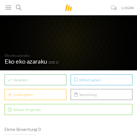
LOGIN
Eko eko azaraku
Eko eko azaraku
(2001)
Gesehen
Will ich sehen
Lieblingsfilm
Sammlung
Schaue ich gerade
Deine Bewertung: 0