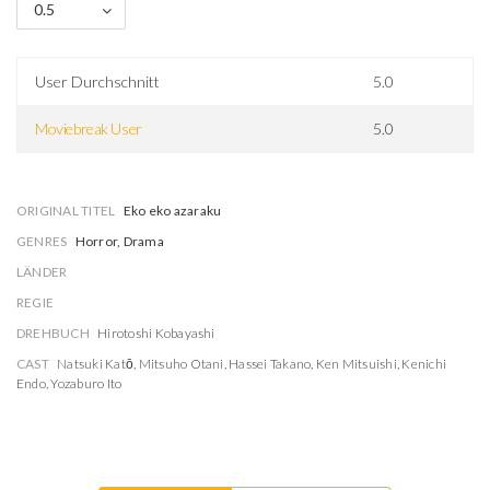
0.5
User Durchschnitt
5.0
Moviebreak User
5.0
ORIGINAL TITEL
Eko eko azaraku
GENRES
Horror, Drama
LÄNDER
REGIE
DREHBUCH
Hirotoshi Kobayashi
CAST
Natsuki Katō
,
Mitsuho Otani
,
Hassei Takano
,
Ken Mitsuishi
,
Kenichi
Endo
,
Yozaburo Ito