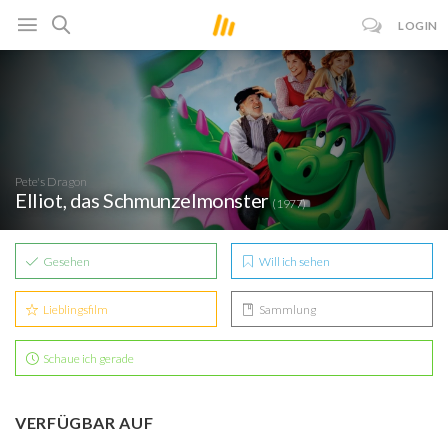
LOGIN
Pete's Dragon
Elliot, das Schmunzelmonster
(1977)
Gesehen
Will ich sehen
Lieblingsfilm
Sammlung
Schaue ich gerade
VERFÜGBAR AUF