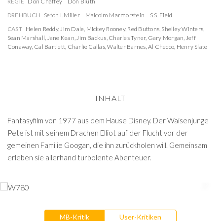
REGIE
Don Chaffey
Don Bluth
DREHBUCH
Seton I. Miller
Malcolm Marmorstein
S.S. Field
CAST
Helen Reddy
,
Jim Dale
,
Mickey Rooney
,
Red Buttons
,
Shelley Winters
,
Sean Marshall
,
Jane Kean
,
Jim Backus
,
Charles Tyner
,
Gary Morgan
,
Jeff
Conaway
,
Cal Bartlett
,
Charlie Callas
,
Walter Barnes
,
Al Checco
,
Henry Slate
INHALT
Fantasyfilm von 1977 aus dem Hause Disney. Der Waisenjunge
Pete ist mit seinem Drachen Elliot auf der Flucht vor der
gemeinen Familie Googan, die ihn zurückholen will. Gemeinsam
erleben sie allerhand turbolente Abenteuer.
MB-Kritik
User-Kritiken