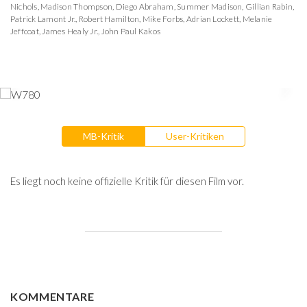
Nichols
,
Madison Thompson
,
Diego Abraham
,
Summer Madison
,
Gillian Rabin
,
Patrick Lamont Jr.
,
Robert Hamilton
,
Mike Forbs
,
Adrian Lockett
,
Melanie
Jeffcoat
,
James Healy Jr.
,
John Paul Kakos
MB-Kritik
User-Kritiken
Es liegt noch keine offizielle Kritik für diesen Film vor.
KOMMENTARE