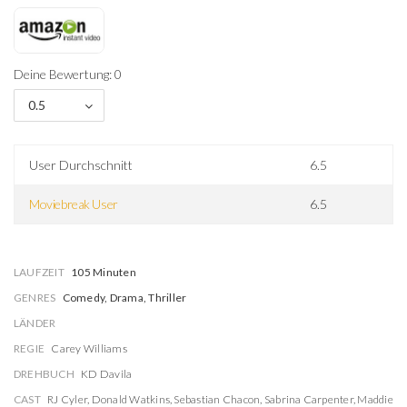
Deine Bewertung: 0
0.5
User Durchschnitt
6.5
Moviebreak User
6.5
LAUFZEIT
105 Minuten
GENRES
Comedy, Drama, Thriller
LÄNDER
REGIE
Carey Williams
DREHBUCH
KD Davila
CAST
RJ Cyler
,
Donald Watkins
,
Sebastian Chacon
,
Sabrina Carpenter
,
Maddie