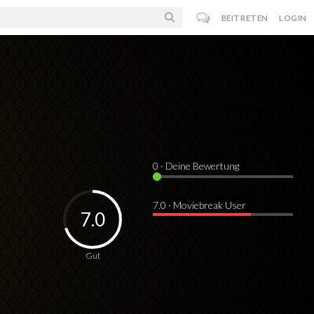
BEITRETEN
LOGIN
0
· Deine Bewertung
7.0 · Moviebreak User
7.0
Gut