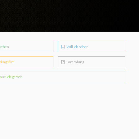
sehen
Will ich sehen
blingsfilm
Sammlung
aue ich gerade