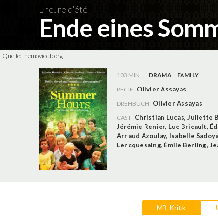
L'heure d'été
Ende eines Som
Quelle:
themoviedb.org
103 MIN
DRAMA
FAMILY
Olivier Assayas
REGIE
Olivier Assayas
DREHBUCH
Christian Lucas
,
Juliette 
CAST
Jérémie Renier
,
Luc Bricault
,
Éd
Arnaud Azoulay
,
Isabelle Sadoy
Lencquesaing
,
Émile Berling
,
Je
MB-Kritik