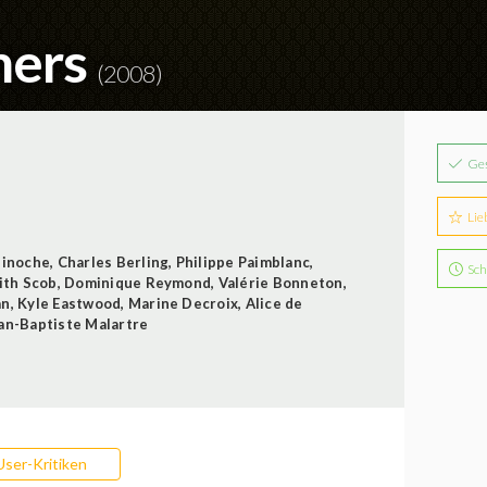
mers
(2008)
Ge
Lie
Binoche
,
Charles Berling
,
Philippe Paimblanc
,
Sch
ith Scob
,
Dominique Reymond
,
Valérie Bonneton
,
an
,
Kyle Eastwood
,
Marine Decroix
,
Alice de
an-Baptiste Malartre
User-Kritiken