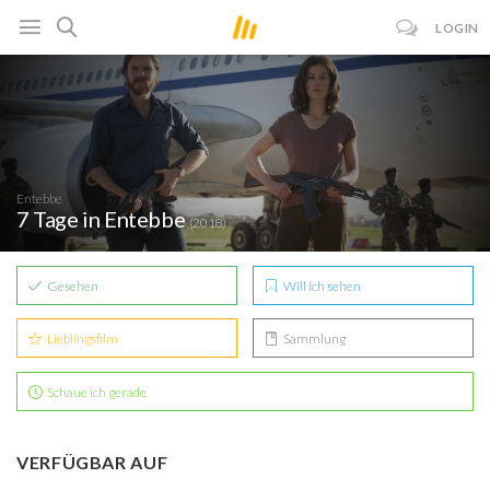
LOGIN
Entebbe
7 Tage in Entebbe
(2018)
Gesehen
Will ich sehen
Lieblingsfilm
Sammlung
Schaue ich gerade
VERFÜGBAR AUF