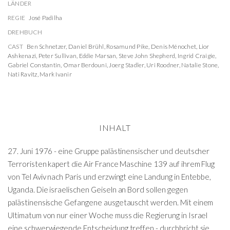
LÄNDER
REGIE
José Padilha
DREHBUCH
CAST
Ben Schnetzer
,
Daniel Brühl
,
Rosamund Pike
,
Denis Ménochet
,
Lior
Ashkenazi
,
Peter Sullivan
,
Eddie Marsan
,
Steve John Shepherd
,
Ingrid Craigie
,
Gabriel Constantin
,
Omar Berdouni
,
Joerg Stadler
,
Uri Roodner
,
Natalie Stone
,
Nati Ravitz
,
Mark Ivanir
INHALT
27. Juni 1976 - eine Gruppe palästinensischer und deutscher
Terroristen kapert die Air France Maschine 139 auf ihrem Flug
von Tel Aviv nach Paris und erzwingt eine Landung in Entebbe,
Uganda. Die israelischen Geiseln an Bord sollen gegen
palästinensische Gefangene ausgetauscht werden. Mit einem
Ultimatum von nur einer Woche muss die Regierung in Israel
eine schwerwiegende Entscheidung treffen - durchbricht sie