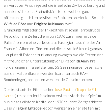
an, verübten Anschläge auf die israelische Zivilbevölkerung und
nannten sich selbst Freiheitskämpfer, obwohl sie ganz
offenkundig nach terroristischen Statuten operierten. So auch
Wilfried Böse
und
Brigitte Kuhlmann
, zwei
Gründungsmitglieder der linksextremistischen Terrorgruppe
Revolutionäre Zellen, die im Juni 1976 zusammen mit zwei
Palästinensern eine vollbesetzte Passagiermaschine der Air
France in Athen entführten und dieses schließlich in Ugandas
Hauptstadt Entebbe zur Landung zwangen, wo die Terroristen
mit freundlicher Unterstützung von Diktator
Idi Amin
ihre
Forderungen an Israel stellten: 53 Gesinnungsgenossen sollen
aus der Haft entlassen werden (darunter auch RAF-
Bombenleger), ansonsten werden alle Geiseln sterben.
Der brasilianische Filmemacher
José Padilha
(
Tropa de Elite
,
Narcos
) rekonstruiert in seinem ersten historischen Spielfilm
nun dieses düstere Kapitel der 1970er Jahre Zeitgeschichte.
Dass
7 Tage in Entebbe
jedoch weniger an einer steifen, mit