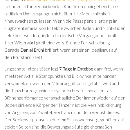
befinden sich in zermürbenden Konflikten dahingehend, ihre
radikalen Überzeugungen nicht über ihre Menschlichkeit
hinauswachsen zu lassen. Wenn die Passagiere allerdings im
Flughafenterminal von Entebbe zwischen Juden und Nicht-Juden
selektiert werden, findet die deutsche Vergangenheit in all
ihrer Widerwärtigkeit eine verstörende Fortschreibung.
Gerade
Daniel Brühl
brilliert, wenn er seinen Idealismus auf
den Prüfstand stellt.
Ungeahnte Intensitäten legt
7 Tage in Entebbe
dann frei, wenn
im letzten Akt alle Standpunkte und Blickwinkel miteinander
verschmelzen; wenn der Militärangriff durchgeführt wird und
die Tanzchoreographie ihr symbolisches Temperament als
Bühnenperformance veranschaulicht: Der immer wieder auf den
Boden sinkende Körper der Tänzerin ist die Versinnbildlichung
von Ängsten, von Zweifel, Vertrauen und dem Verlust dieses.
Der Seelenstriptease steht dem Schusswechsel gegenüber, auf
beiden Seiten sind die Bewegungsabläufe gleichermaßen