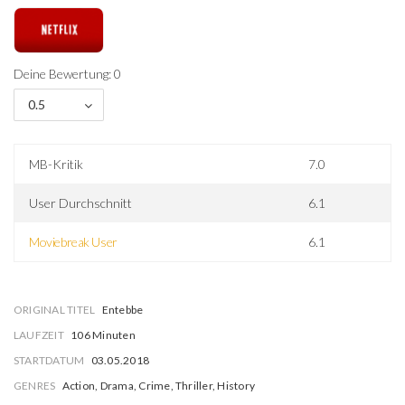
Deine Bewertung: 0
0.5
MB-Kritik
7.0
User Durchschnitt
6.1
Moviebreak User
6.1
ORIGINAL TITEL
Entebbe
LAUFZEIT
106 Minuten
STARTDATUM
03.05.2018
GENRES
Action, Drama, Crime, Thriller, History