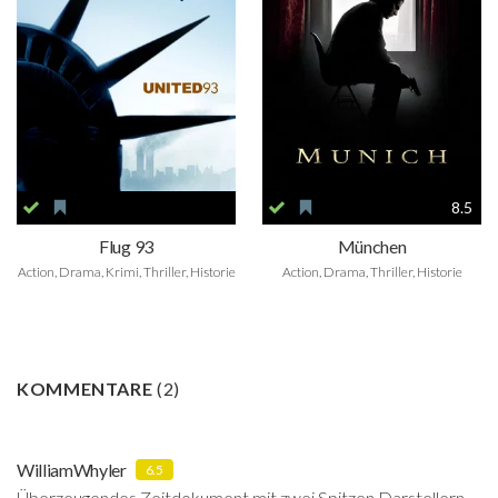
8.5
Flug 93
München
Action, Drama, Krimi, Thriller, Historie
Action, Drama, Thriller, Historie
KOMMENTARE
(
2
)
WilliamWhyler
6.5
Überzeugendes Zeitdokument mit zwei Spitzen Darstellern