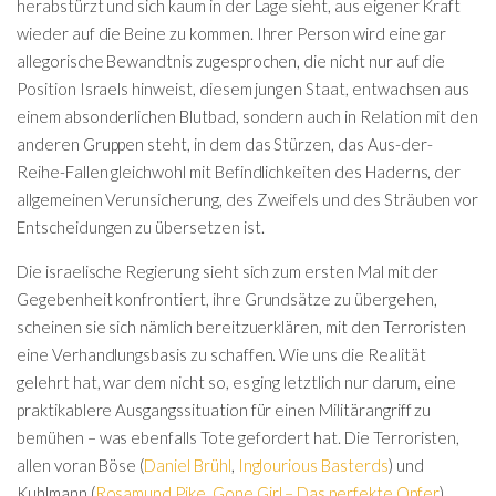
herabstürzt und sich kaum in der Lage sieht, aus eigener Kraft
wieder auf die Beine zu kommen. Ihrer Person wird eine gar
allegorische Bewandtnis zugesprochen, die nicht nur auf die
Position Israels hinweist, diesem jungen Staat, entwachsen aus
einem absonderlichen Blutbad, sondern auch in Relation mit den
anderen Gruppen steht, in dem das Stürzen, das Aus-der-
Reihe-Fallen gleichwohl mit Befindlichkeiten des Haderns, der
allgemeinen Verunsicherung, des Zweifels und des Sträuben vor
Entscheidungen zu übersetzen ist.
Die israelische Regierung sieht sich zum ersten Mal mit der
Gegebenheit konfrontiert, ihre Grundsätze zu übergehen,
scheinen sie sich nämlich bereitzuerklären, mit den Terroristen
eine Verhandlungsbasis zu schaffen. Wie uns die Realität
gelehrt hat, war dem nicht so, es ging letztlich nur darum, eine
praktikablere Ausgangssituation für einen Militärangriff zu
bemühen – was ebenfalls Tote gefordert hat. Die Terroristen,
allen voran Böse (
Daniel Brühl
,
Inglourious Basterds
) und
Kuhlmann (
Rosamund Pike
,
Gone Girl – Das perfekte Opfer
)