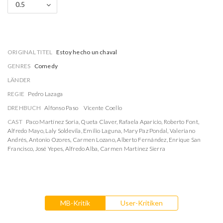
0.5
ORIGINAL TITEL
Estoy hecho un chaval
GENRES
Comedy
LÄNDER
REGIE
Pedro Lazaga
DREHBUCH
Alfonso Paso
Vicente Coello
CAST
Paco Martínez Soria
,
Queta Claver
,
Rafaela Aparicio
,
Roberto Font
,
Alfredo Mayo
,
Laly Soldevila
,
Emilio Laguna
,
Mary Paz Pondal
,
Valeriano
Andrés
,
Antonio Ozores
,
Carmen Lozano
,
Alberto Fernández
,
Enrique San
Francisco
,
José Yepes
,
Alfredo Alba
,
Carmen Martínez Sierra
MB-Kritik
User-Kritiken