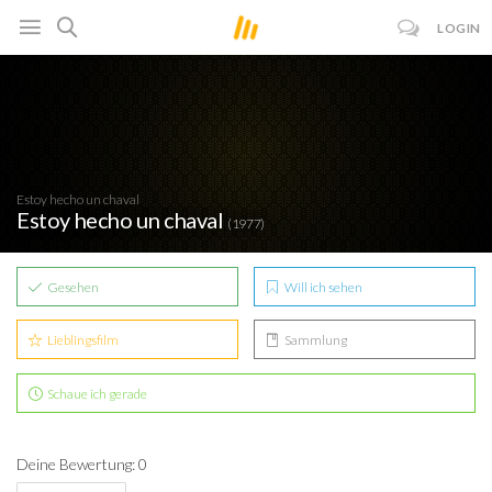
LOGIN
Estoy hecho un chaval
Estoy hecho un chaval
(1977)
Gesehen
Will ich sehen
Lieblingsfilm
Sammlung
Schaue ich gerade
Deine Bewertung: 0