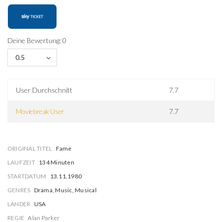
Deine Bewertung: 0
0.5
User Durchschnitt
7.7
Moviebreak User
7.7
ORIGINAL TITEL
Fame
LAUFZEIT
134 Minuten
STARTDATUM
13.11.1980
GENRES
Drama, Music, Musical
LÄNDER
USA
REGIE
Alan Parker