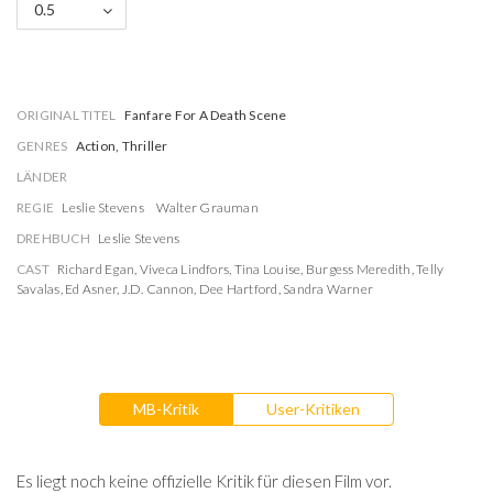
0.5
ORIGINAL TITEL
Fanfare For A Death Scene
GENRES
Action, Thriller
LÄNDER
REGIE
Leslie Stevens
Walter Grauman
DREHBUCH
Leslie Stevens
CAST
Richard Egan
,
Viveca Lindfors
,
Tina Louise
,
Burgess Meredith
,
Telly
Savalas
,
Ed Asner
,
J.D. Cannon
,
Dee Hartford
,
Sandra Warner
MB-Kritik
User-Kritiken
Es liegt noch keine offizielle Kritik für diesen Film vor.