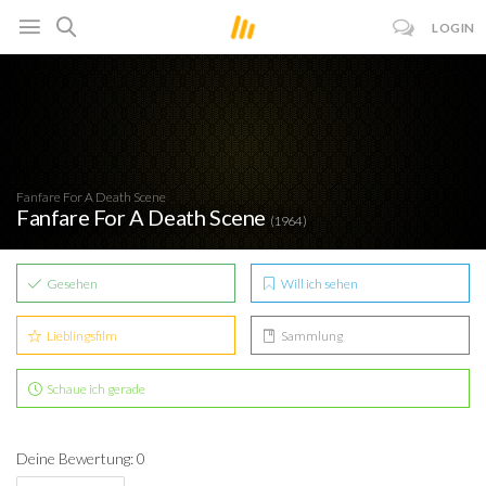
LOGIN
Fanfare For A Death Scene
Fanfare For A Death Scene
(1964)
Gesehen
Will ich sehen
Lieblingsfilm
Sammlung
Schaue ich gerade
Deine Bewertung: 0