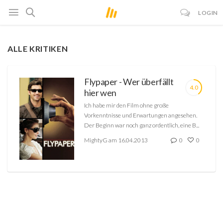
LOGIN
ALLE KRITIKEN
Flypaper - Wer überfällt
4.0
hier wen
Ich habe mir den Film ohne große
Vorkenntnisse und Erwartungen angesehen.
Der Beginn war noch ganz ordentlich, eine B...
MightyG am 16.04.2013
0
0