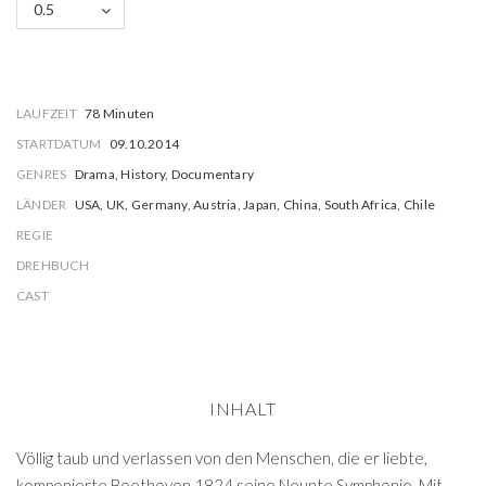
0.5
LAUFZEIT
78 Minuten
STARTDATUM
09.10.2014
GENRES
Drama, History, Documentary
LÄNDER
USA, UK, Germany, Austria, Japan, China, South Africa, Chile
REGIE
DREHBUCH
CAST
INHALT
Völlig taub und verlassen von den Menschen, die er liebte,
komponierte Beethoven 1824 seine Neunte Symphonie. Mit