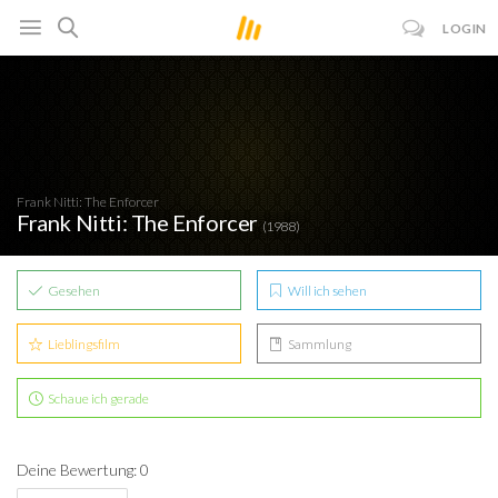
LOGIN
Frank Nitti: The Enforcer
Frank Nitti: The Enforcer
(1988)
Gesehen
Will ich sehen
Lieblingsfilm
Sammlung
Schaue ich gerade
Deine Bewertung: 0