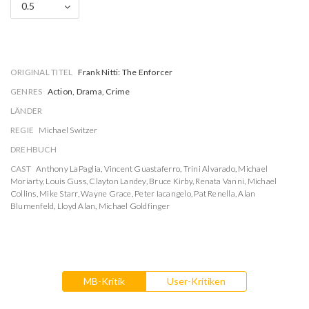
0.5
ORIGINAL TITEL
Frank Nitti: The Enforcer
GENRES
Action, Drama, Crime
LÄNDER
REGIE
Michael Switzer
DREHBUCH
CAST
Anthony LaPaglia
,
Vincent Guastaferro
,
Trini Alvarado
,
Michael
Moriarty
,
Louis Guss
,
Clayton Landey
,
Bruce Kirby
,
Renata Vanni
,
Michael
Collins
,
Mike Starr
,
Wayne Grace
,
Peter Iacangelo
,
Pat Renella
,
Alan
Blumenfeld
,
Lloyd Alan
,
Michael Goldfinger
MB-Kritik
User-Kritiken