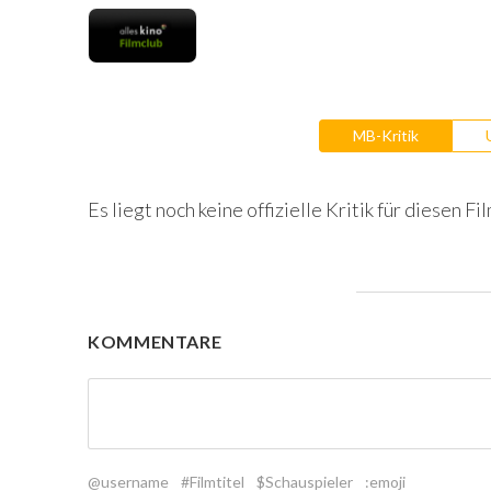
MB-Kritik
Es liegt noch keine offizielle Kritik für diesen Fil
KOMMENTARE
@username
#Filmtitel
$Schauspieler
:emoji