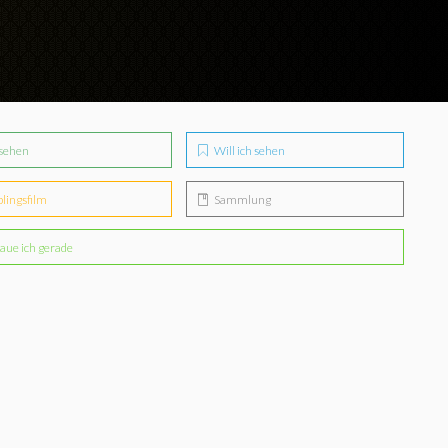
sehen
Will ich sehen
blingsfilm
Sammlung
aue ich gerade