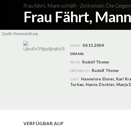
Frau fährt, Mann schläft - Zeitreisen: Die Gege
Frau Fährt, Mann
Quelle:
themoviedb.org
04.11.2004
START
DRAMA
Rudolf Thome
REGIE
Rudolf Thome
DREHBUCH
Hannelore Elsner
,
Karl Kr
CAST
Turhan
,
Hanns Zischler
,
Manja 
VERFÜGBAR AUF