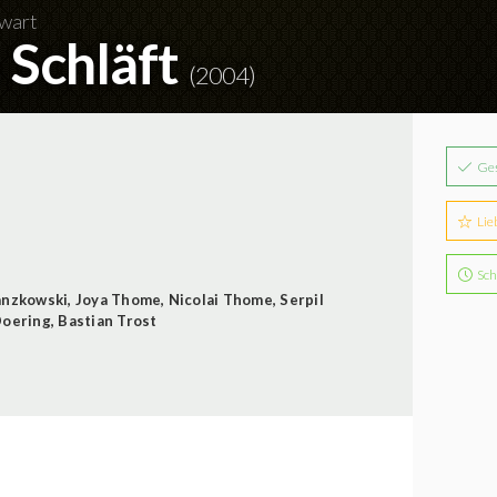
nwart
 Schläft
(2004)
Ge
Lie
Sch
anzkowski
,
Joya Thome
,
Nicolai Thome
,
Serpil
Doering
,
Bastian Trost