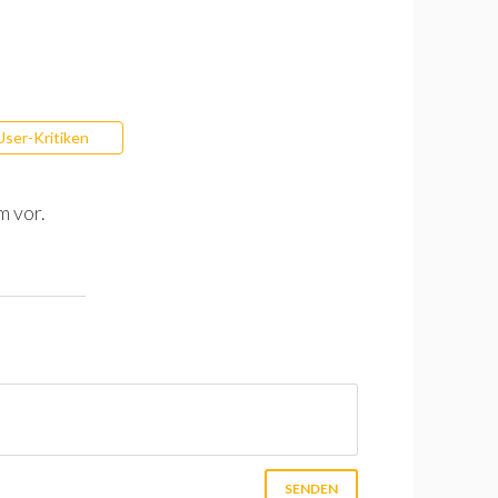
User-Kritiken
m vor.