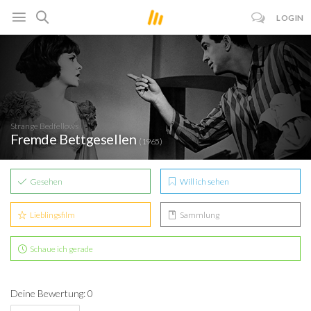
LOGIN
Strange Bedfellows
Fremde Bettgesellen
(1965)
Gesehen
Will ich sehen
Lieblingsfilm
Sammlung
Schaue ich gerade
Deine Bewertung: 0