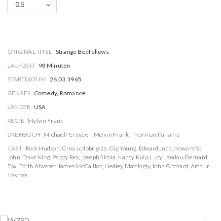
0.5
ORIGINAL TITEL
Strange Bedfellows
LAUFZEIT
98 Minuten
STARTDATUM
26.03.1965
GENRES
Comedy, Romance
LÄNDER
USA
REGIE
Melvin Frank
DREHBUCH
Michael Pertwee
Melvin Frank
Norman Panama
CAST
Rock Hudson
,
Gina Lollobrigida
,
Gig Young
,
Edward Judd
,
Howard St.
John
,
Dave King
,
Peggy Rea
,
Joseph Sirola
,
Nancy Kulp
,
Lucy Landau
,
Bernard
Fox
,
Edith Atwater
,
James McCallion
,
Hedley Mattingly
,
John Orchard
,
Arthur
Haynes