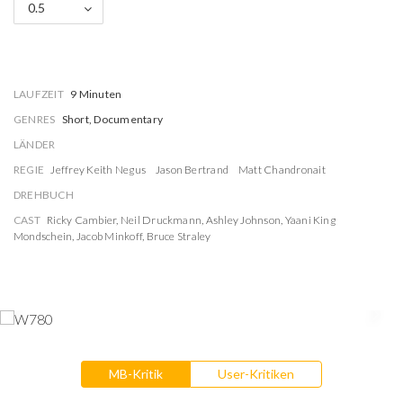
0.5
LAUFZEIT
9 Minuten
GENRES
Short, Documentary
LÄNDER
REGIE
Jeffrey Keith Negus
Jason Bertrand
Matt Chandronait
DREHBUCH
CAST
Ricky Cambier
,
Neil Druckmann
,
Ashley Johnson
,
Yaani King
Mondschein
,
Jacob Minkoff
,
Bruce Straley
MB-Kritik
User-Kritiken