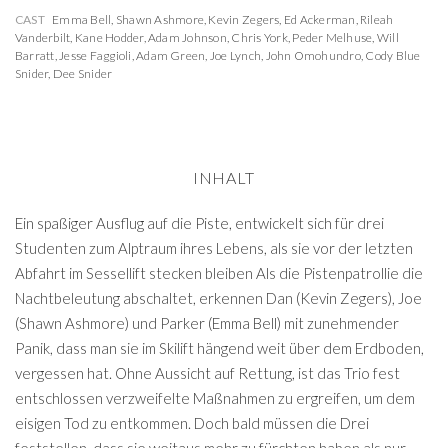
CAST
Emma Bell
,
Shawn Ashmore
,
Kevin Zegers
,
Ed Ackerman
,
Rileah
Vanderbilt
,
Kane Hodder
,
Adam Johnson
,
Chris York
,
Peder Melhuse
,
Will
Barratt
,
Jesse Faggioli
,
Adam Green
,
Joe Lynch
,
John Omohundro
,
Cody Blue
Snider
,
Dee Snider
INHALT
Ein spaßiger Ausflug auf die Piste, entwickelt sich für drei
Studenten zum Alptraum ihres Lebens, als sie vor der letzten
Abfahrt im Sessellift stecken bleiben Als die Pistenpatrollie die
Nachtbeleutung abschaltet, erkennen Dan (Kevin Zegers), Joe
(Shawn Ashmore) und Parker (Emma Bell) mit zunehmender
Panik, dass man sie im Skilift hängend weit über dem Erdboden,
vergessen hat. Ohne Aussicht auf Rettung, ist das Trio fest
entschlossen verzweifelte Maßnahmen zu ergreifen, um dem
eisigen Tod zu entkommen. Doch bald müssen die Drei