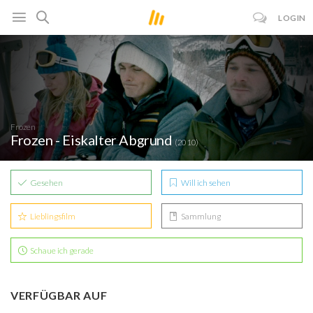
LOGIN
Frozen
Frozen - Eiskalter Abgrund
(2010)
Gesehen
Will ich sehen
Lieblingsfilm
Sammlung
Schaue ich gerade
VERFÜGBAR AUF