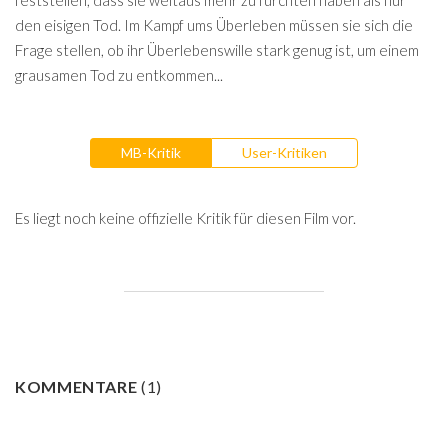
feststellen, dass sie weitaus mehr zu fürchten haben als nur
den eisigen Tod. Im Kampf ums Überleben müssen sie sich die
Frage stellen, ob ihr Überlebenswille stark genug ist, um einem
grausamen Tod zu entkommen...
MB-Kritik
User-Kritiken
Es liegt noch keine offizielle Kritik für diesen Film vor.
KOMMENTARE
(
1
)