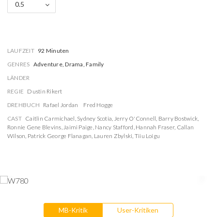
0.5
LAUFZEIT
92 Minuten
GENRES
Adventure, Drama, Family
LÄNDER
REGIE
Dustin Rikert
DREHBUCH
Rafael Jordan
Fred Hogge
CAST
Caitlin Carmichael
,
Sydney Scotia
,
Jerry O'Connell
,
Barry Bostwick
,
Ronnie Gene Blevins
,
Jaimi Paige
,
Nancy Stafford
,
Hannah Fraser
,
Callan
Wilson
,
Patrick George Flanagan
,
Lauren Zbylski
,
Tiiu Loigu
MB-Kritik
User-Kritiken