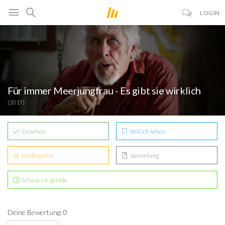
LOGIN
Für immer Meerjungfrau - Es gibt sie wirklich
(2017)
Gesehen
Will ich sehen
Lieblingsfilm
Sammlung
Schaue ich gerade
Deine Bewertung: 0