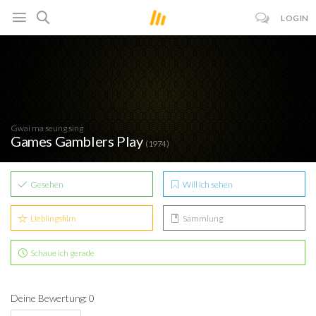
LOGIN
Gwai ma seung sing
Games Gamblers Play
(1974)
Gesehen
Will ich sehen
Lieblingsfilm
Sammlung
Schaue ich gerade
Deine Bewertung: 0