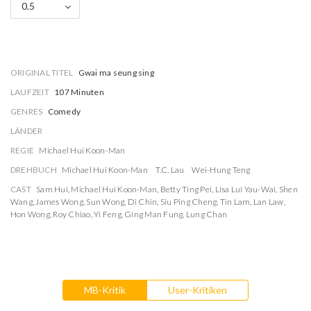
0.5
ORIGINAL TITEL
Gwai ma seung sing
LAUFZEIT
107 Minuten
GENRES
Comedy
LÄNDER
REGIE
Michael Hui Koon-Man
DREHBUCH
Michael Hui Koon-Man
T.C. Lau
Wei-Hung Teng
CAST
Sam Hui
,
Michael Hui Koon-Man
,
Betty Ting Pei
,
Lisa Lui Yau-Wai
,
Shen
Wang
,
James Wong
,
Sun Wong
,
Di Chin
,
Siu Ping Cheng
,
Tin Lam
,
Lan Law
,
Hon Wong
,
Roy Chiao
,
Yi Feng
,
Ging Man Fung
,
Lung Chan
MB-Kritik
User-Kritiken