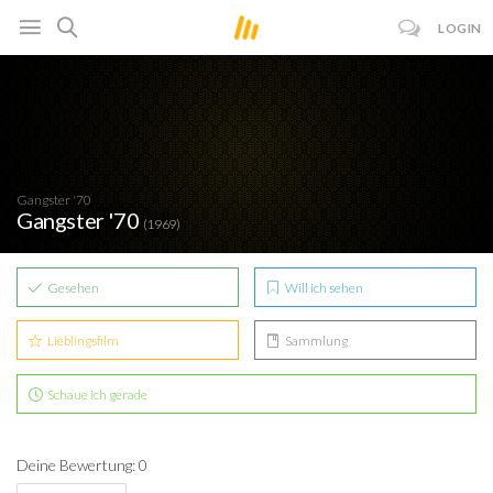
LOGIN
Gangster '70
Gangster '70
(1969)
Gesehen
Will ich sehen
Lieblingsfilm
Sammlung
Schaue ich gerade
Deine Bewertung: 0