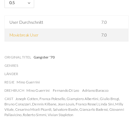
0.5
User Durchschnitt
7.0
Moviebreak User
7.0
ORIGINAL TITEL
Gangster '70
GENRES
LÄNDER
REGIE
Mino Guerrini
DREHBUCH
Mino Guerrini
Fernando Di Leo
Adriano Baracco
CAST
Joseph Cotten
,
Franca Polesello
,
Giampiero Albertini
,
Giulio Brogi
,
Bruno Corazzari
,
Dennis Kilbane
,
Jean Louis
,
Franco Ressel
,
Linda Sini
,
Milly
Vitale
,
Cesarino Miceli Picardi
,
Salvatore Basile
,
Giancarlo Badessi
,
Giovanni
Pallavicino
,
Roberto Simmi
,
Vivian Stapleton