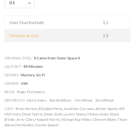
0.5
User Durchschnitt
1.5
Moviebreak User
1.5
ORIGINAL TITEL
It Came from Outer Space II
LAUFZEIT
89 Minuten
GENRES
Mystery, Sci-Fi
LÄNDER
USA
REGIE
Roger Duchowny
DREHBUCH
Harry Essex
Ray Bradbury
Jim Wheat
Ken Wheat
CAST
Brian Kerwin
,
Elizabeth Peña
,
Jonathan Carrasco
,
Adrian Sparks
,
Bill
McKinney
,
Dean Norris
,
Dawn Zeek
,
Lauren Tewes
,
Mickey Jones
,
Iilana
B'tiste
,
Jerry Giles
,
Howard Morris
,
Michael Ray Miller
,
Clement Blake
,
Thom
Adcox-Hernandez
,
Connie Sawyer