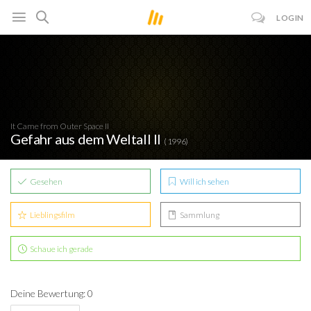
LOGIN
It Came from Outer Space II
Gefahr aus dem Weltall II
( 1996)
Gesehen
Will ich sehen
Lieblingsfilm
Sammlung
Schaue ich gerade
Deine Bewertung: 0