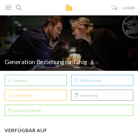
LOGIN
Generation Beziehungsunfähig
(2021)
Gesehen
Will ich sehen
Lieblingsfilm
Sammlung
Schaue ich gerade
VERFÜGBAR AUF