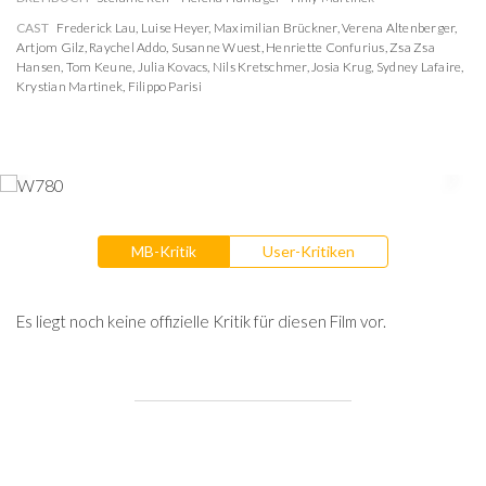
CAST
Frederick Lau
,
Luise Heyer
,
Maximilian Brückner
,
Verena Altenberger
,
Artjom Gilz
,
Raychel Addo
,
Susanne Wuest
,
Henriette Confurius
,
Zsa Zsa
Hansen
,
Tom Keune
,
Julia Kovacs
,
Nils Kretschmer
,
Josia Krug
,
Sydney Lafaire
,
Krystian Martinek
,
Filippo Parisi
MB-Kritik
User-Kritiken
Es liegt noch keine offizielle Kritik für diesen Film vor.