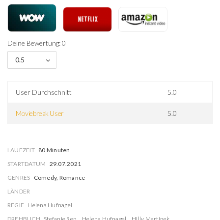
Deine Bewertung: 0
0.5
User Durchschnitt
5.0
Moviebreak User
5.0
LAUFZEIT
80 Minuten
STARTDATUM
29.07.2021
GENRES
Comedy, Romance
LÄNDER
REGIE
Helena Hufnagel
DREHBUCH
Stefanie Ren
Helena Hufnagel
Hilly Martinek