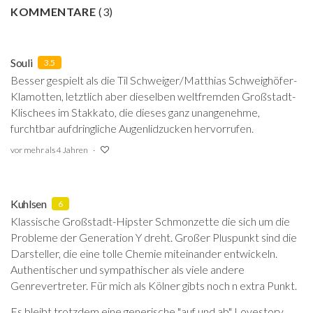
KOMMENTARE
(
3
)
Souli
3.5
Besser gespielt als die Til Schweiger/Matthias Schweighöfer-
Klamotten, letztlich aber dieselben weltfremden Großstadt-
Klischees im Stakkato, die dieses ganz unangenehme,
furchtbar aufdringliche Augenlidzucken hervorrufen.
vor mehr als 4 Jahren
Kuhlsen
6
Klassische Großstadt-Hipster Schmonzette die sich um die
Probleme der Generation Y dreht. Großer Pluspunkt sind die
Darsteller, die eine tolle Chemie miteinander entwickeln.
Authentischer und sympathischer als viele andere
Genrevertreter. Für mich als Kölner gibts noch n extra Punkt.
Es bleibt trotzdem eine generische "auf und ab" Lovestory.