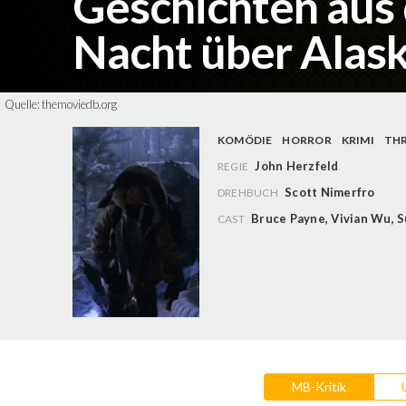
Geschichten aus 
Nacht über Alas
Quelle:
themoviedb.org
KOMÖDIE
HORROR
KRIMI
THR
John Herzfeld
REGIE
Scott Nimerfro
DREHBUCH
Bruce Payne
,
Vivian Wu
,
S
CAST
MB-Kritik