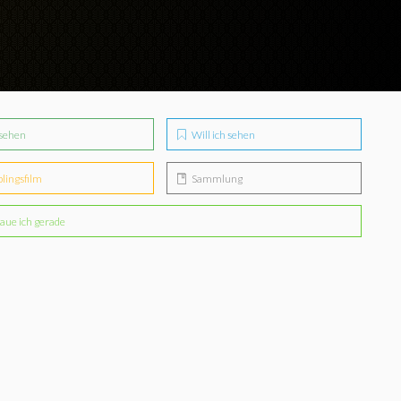
sehen
Will ich sehen
blingsfilm
Sammlung
aue ich gerade