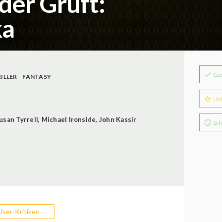
der Gruft:
ka
Ge
ILLER
FANTASY
Lie
usan Tyrrell
,
Michael Ironside
,
John Kassir
Sch
User-Kritiken