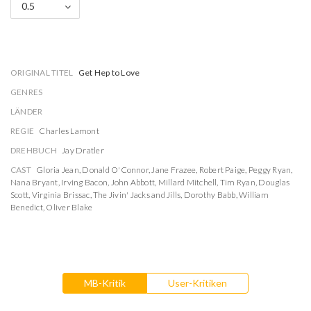
0.5
ORIGINAL TITEL
Get Hep to Love
GENRES
LÄNDER
REGIE
Charles Lamont
DREHBUCH
Jay Dratler
CAST
Gloria Jean
,
Donald O'Connor
,
Jane Frazee
,
Robert Paige
,
Peggy Ryan
,
Nana Bryant
,
Irving Bacon
,
John Abbott
,
Millard Mitchell
,
Tim Ryan
,
Douglas
Scott
,
Virginia Brissac
,
The Jivin' Jacks and Jills
,
Dorothy Babb
,
William
Benedict
,
Oliver Blake
MB-Kritik
User-Kritiken