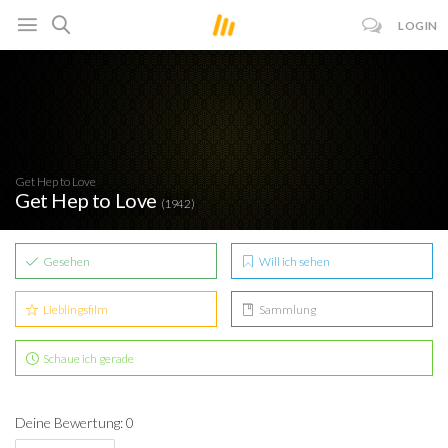
LOGIN
Get Hep to Love
Get Hep to Love
(1942)
Gesehen
Will ich sehen
Lieblingsfilm
Sammlung
Schaue ich gerade
Deine Bewertung: 0