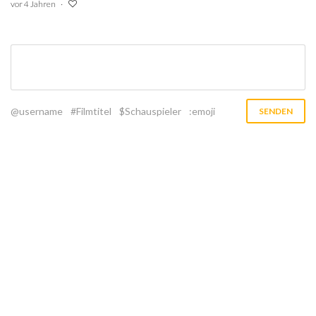
vor 4 Jahren
@username
#Filmtitel
$Schauspieler
:emoji