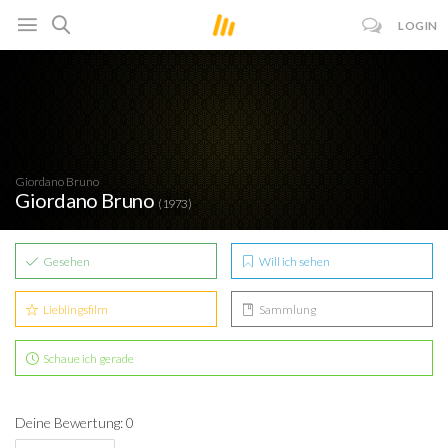
LOGIN
Giordano Bruno
Giordano Bruno
(1973)
Gesehen
Will ich sehen
Lieblingsfilm
Sammlung
Schaue ich gerade
Deine Bewertung: 0