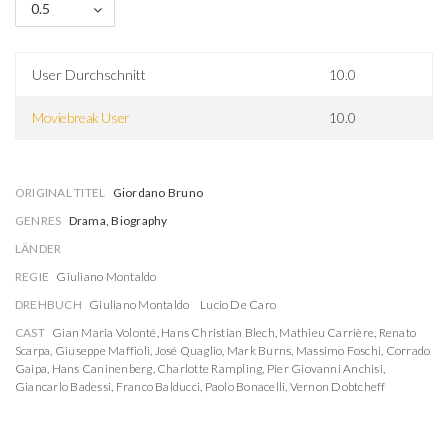
0.5
User Durchschnitt
10.0
Moviebreak User
10.0
ORIGINAL TITEL
Giordano Bruno
GENRES
Drama, Biography
LÄNDER
REGIE
Giuliano Montaldo
DREHBUCH
Giuliano Montaldo
Lucio De Caro
CAST
Gian Maria Volonté
,
Hans Christian Blech
,
Mathieu Carrière
,
Renato
Scarpa
,
Giuseppe Maffioli
,
José Quaglio
,
Mark Burns
,
Massimo Foschi
,
Corrado
Gaipa
,
Hans Caninenberg
,
Charlotte Rampling
,
Pier Giovanni Anchisi
,
Giancarlo Badessi
,
Franco Balducci
,
Paolo Bonacelli
,
Vernon Dobtcheff