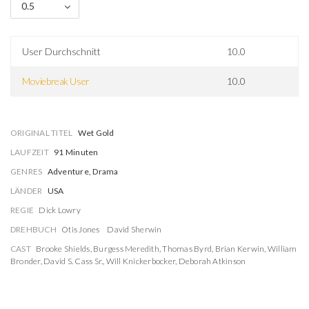
0.5
User Durchschnitt
10.0
Moviebreak User
10.0
ORIGINAL TITEL
Wet Gold
LAUFZEIT
91 Minuten
GENRES
Adventure, Drama
LÄNDER
USA
REGIE
Dick Lowry
DREHBUCH
Otis Jones
David Sherwin
CAST
Brooke Shields
,
Burgess Meredith
,
Thomas Byrd
,
Brian Kerwin
,
William
Bronder
,
David S. Cass Sr.
,
Will Knickerbocker
,
Deborah Atkinson