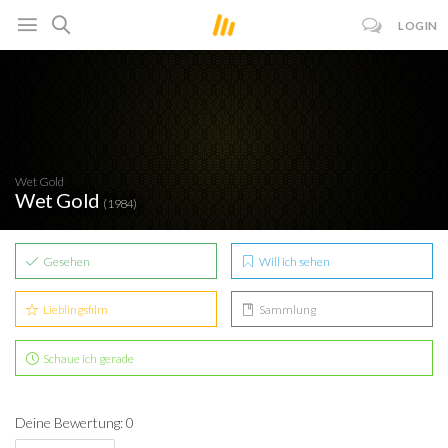
LOGIN
Wet Gold
Wet Gold
(1984)
Gesehen
Will ich sehen
Lieblingsfilm
Sammlung
Schaue ich gerade
Deine Bewertung: 0