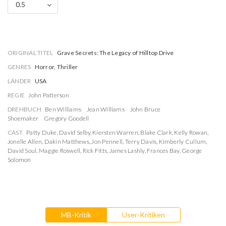
0.5
ORIGINAL TITEL
Grave Secrets: The Legacy of Hilltop Drive
GENRES
Horror, Thriller
LÄNDER
USA
REGIE
John Patterson
DREHBUCH
Ben Williams
Jean Williams
John Bruce
Shoemaker
Gregory Goodell
CAST
Patty Duke
,
David Selby
,
Kiersten Warren
,
Blake Clark
,
Kelly Rowan
,
Jonelle Allen
,
Dakin Matthews
,
Jon Pennell
,
Terry Davis
,
Kimberly Cullum
,
David Soul
,
Maggie Roswell
,
Rick Fitts
,
James Lashly
,
Frances Bay
,
George
Solomon
MB-Kritik
User-Kritiken