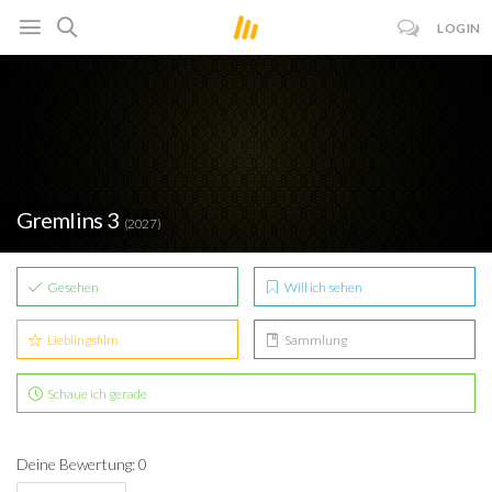
LOGIN
Gremlins 3
(2027)
Gesehen
Will ich sehen
Lieblingsfilm
Sammlung
Schaue ich gerade
Deine Bewertung: 0