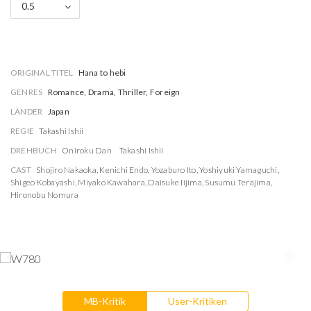
0.5
ORIGINAL TITEL
Hana to hebi
GENRES
Romance, Drama, Thriller, Foreign
LÄNDER
Japan
REGIE
Takashi Ishii
DREHBUCH
Oniroku Dan
Takashi Ishii
CAST
Shojiro Nakaoka
,
Kenichi Endo
,
Yozaburo Ito
,
Yoshiyuki Yamaguchi
,
Shigeo Kobayashi
,
Miyako Kawahara
,
Daisuke Iijima
,
Susumu Terajima
,
Hironobu Nomura
MB-Kritik
User-Kritiken