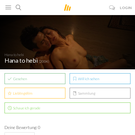
LOGIN
Hana to hebi
Hana to hebi
(2004)
Gesehen
Will ich sehen
Lieblingsfilm
Sammlung
Schaue ich gerade
Deine Bewertung: 0