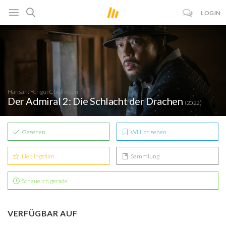
LOGIN
Hansan: Yongui Chulhyeon
Der Admiral 2: Die Schlacht der Drachen
(2022)
Gesehen
Will ich sehen
Lieblingsfilm
Sammlung
Schaue ich gerade
VERFÜGBAR AUF