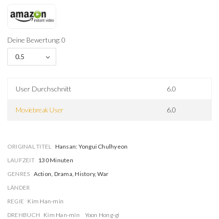
Deine Bewertung: 0
0.5
User Durchschnitt
6.0
Moviebreak User
6.0
ORIGINAL TITEL
Hansan: Yongui Chulhyeon
LAUFZEIT
130 Minuten
GENRES
Action, Drama, History, War
LÄNDER
REGIE
Kim Han-min
DREHBUCH
Kim Han-min
Yoon Hong-gi