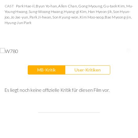
CAST
Park Hae-il
,
Byun Yo-han
,
Allen Chan
,
Gong Myoung
,
Gu-taek Kim
,
Mu-
Young Hwang
,
Sung-Woong Hwang
,
Hyang-gi Kim
,
Han Hyeon-jik
,
Son Hyun-
joo
,
Jo Jae-yun
,
Park Ji-hwan
,
Son Kyung-won
,
Kim Moo-seop
,
Bae Myeong-jin
,
Hyung-Jun Park
MB-Kritik
User-Kritiken
Es liegt noch keine offizielle Kritik für diesen Film vor.