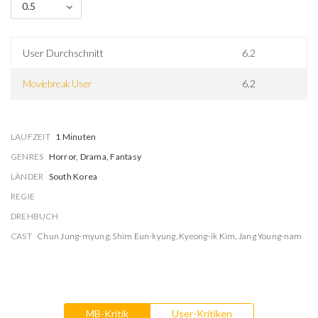
0.5
User Durchschnitt
6.2
Moviebreak User
6.2
LAUFZEIT
1 Minuten
GENRES
Horror, Drama, Fantasy
LÄNDER
South Korea
REGIE
DREHBUCH
CAST
Chun Jung-myung
,
Shim Eun-kyung
,
Kyeong-ik Kim
,
Jang Young-nam
MB-Kritik
User-Kritiken