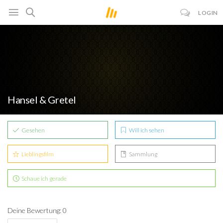
LOGIN
Hansel & Gretel
Gesehen
Will ich sehen
Lieblingsfilm
Sammlung
Schaue ich gerade
Deine Bewertung: 0