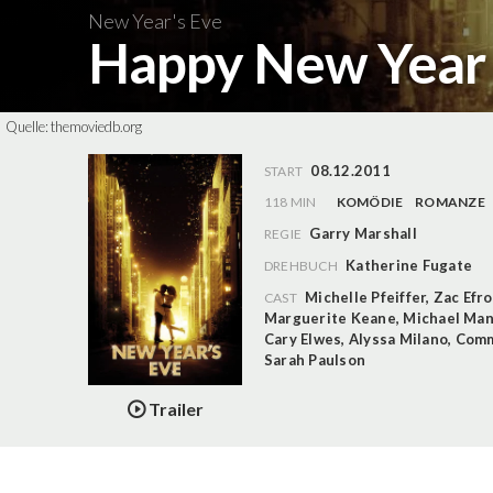
New Year's Eve
Happy New Yea
Quelle:
themoviedb.org
08.12.2011
START
118 MIN
KOMÖDIE
ROMANZE
Garry Marshall
REGIE
Katherine Fugate
DREHBUCH
Michelle Pfeiffer
,
Zac Efr
CAST
Marguerite Keane
,
Michael Man
Cary Elwes
,
Alyssa Milano
,
Com
Sarah Paulson
Trailer