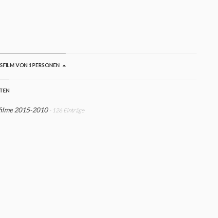
12
GSFILM VON 1 PERSONEN
STEN
filme 2015-2010
- 126 Einträge