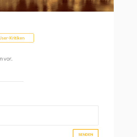
User-Kritiken
m vor.