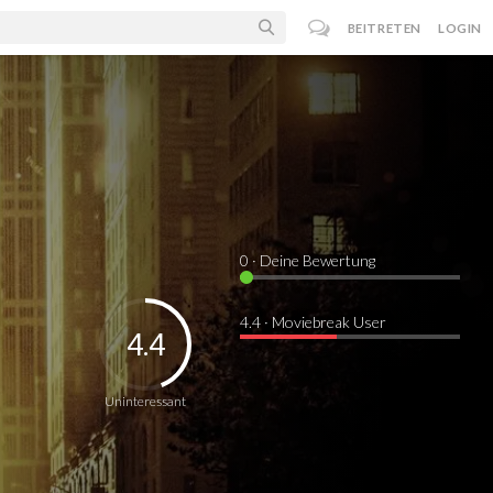
BEITRETEN
LOGIN
0
· Deine Bewertung
4.4 · Moviebreak User
4.4
Uninteressant