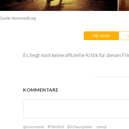
Quelle:
themoviedb.org
MB-Kritik
Es liegt noch keine offizielle Kritik für diesen Fil
KOMMENTARE
@username
#Filmtitel
$Schauspieler
:emoji