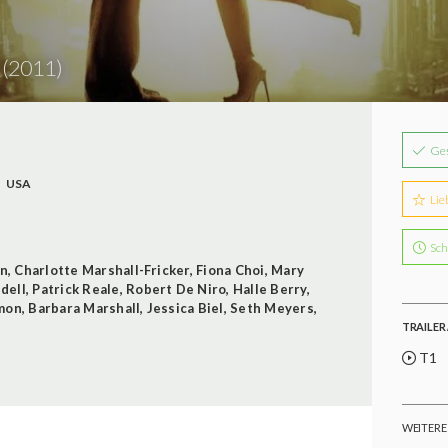
r
(2011)
Ge
USA
Lie
Sch
on
,
Charlotte Marshall-Fricker
,
Fiona Choi
,
Mary
dell
,
Patrick Reale
,
Robert De Niro
,
Halle Berry
,
mon
,
Barbara Marshall
,
Jessica Biel
,
Seth Meyers
,
TRAILER 
T1
WEITERE