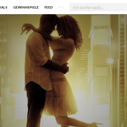
. . .
IALS
GEWINNSPIELE
FEED