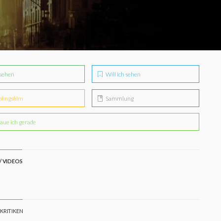
sehen
Will ich sehen
blingsfilm
Sammlung
aue ich gerade
/ VIDEOS
 KRITIKEN