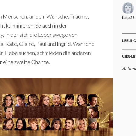
ten Menschen, an dem Wünsche, Träume,
Katja28
t kulminieren. So auch in der
, in der sich die Lebenswege von
LIEBLIN
, Kate, Claire, Paul und Ingrid. Während
en Liebe suchen, schmieden die anderen
USER-LI
r eine zweite Chance.
Action