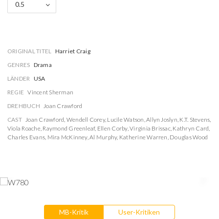
0.5
ORIGINAL TITEL
Harriet Craig
GENRES
Drama
LÄNDER
USA
REGIE
Vincent Sherman
DREHBUCH
Joan Crawford
CAST
Joan Crawford
,
Wendell Corey
,
Lucile Watson
,
Allyn Joslyn
,
K.T. Stevens
,
Viola Roache
,
Raymond Greenleaf
,
Ellen Corby
,
Virginia Brissac
,
Kathryn Card
,
Charles Evans
,
Mira McKinney
,
Al Murphy
,
Katherine Warren
,
Douglas Wood
MB-Kritik
User-Kritiken