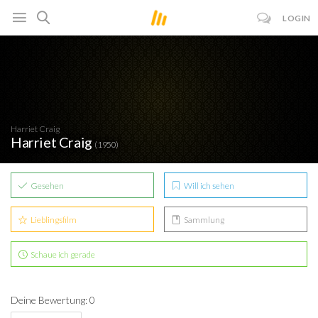
LOGIN
Harriet Craig
Harriet Craig
(1950)
Gesehen
Will ich sehen
Lieblingsfilm
Sammlung
Schaue ich gerade
Deine Bewertung: 0