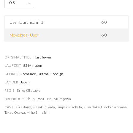
0.5
User Durchschnitt
6.0
Moviebreak User
6.0
ORIGINAL TITEL
Harufuwei
LAUFZEIT
85 Minuten
GENRES
Romance, Drama, Foreign
LÄNDER
Japan
REGIE
Eriko Kitagawa
DREHBUCH
Shunji Iwai
Eriko Kitagawa
CAST
Kii Kitano
,
Masaki Okada
,
Junpei Mizobata
,
Riisa Naka
,
Hiroki Narimiya
,
Takao Osawa
,
Miho Shiraishi