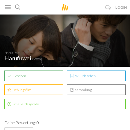
LOGIN
Harufuwei
Harufuwei
(2009)
Gesehen
Will ich sehen
Lieblingsfilm
Sammlung
Schaue ich gerade
Deine Bewertung: 0