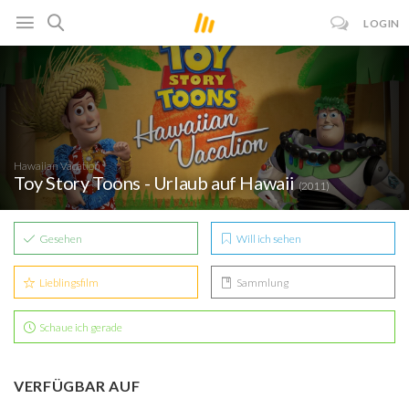
LOGIN
Hawaiian Vacation
Toy Story Toons - Urlaub auf Hawaii
(2011)
Gesehen
Will ich sehen
Lieblingsfilm
Sammlung
Schaue ich gerade
VERFÜGBAR AUF