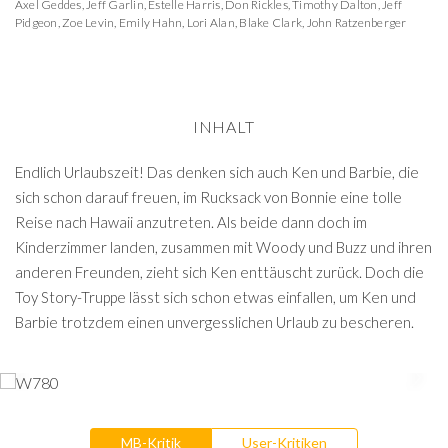
Axel Geddes
,
Jeff Garlin
,
Estelle Harris
,
Don Rickles
,
Timothy Dalton
,
Jeff
Pidgeon
,
Zoe Levin
,
Emily Hahn
,
Lori Alan
,
Blake Clark
,
John Ratzenberger
INHALT
Endlich Urlaubszeit! Das denken sich auch Ken und Barbie, die
sich schon darauf freuen, im Rucksack von Bonnie eine tolle
Reise nach Hawaii anzutreten. Als beide dann doch im
Kinderzimmer landen, zusammen mit Woody und Buzz und ihren
anderen Freunden, zieht sich Ken enttäuscht zurück. Doch die
Toy Story-Truppe lässt sich schon etwas einfallen, um Ken und
Barbie trotzdem einen unvergesslichen Urlaub zu bescheren.
MB-Kritik
User-Kritiken