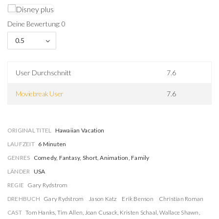
Deine Bewertung: 0
0.5
User Durchschnitt
7.6
Moviebreak User
7.6
ORIGINAL TITEL
Hawaiian Vacation
LAUFZEIT
6 Minuten
GENRES
Comedy, Fantasy, Short, Animation, Family
LÄNDER
USA
REGIE
Gary Rydstrom
DREHBUCH
Gary Rydstrom
Jason Katz
Erik Benson
Christian Roman
CAST
Tom Hanks
,
Tim Allen
,
Joan Cusack
,
Kristen Schaal
,
Wallace Shawn
,