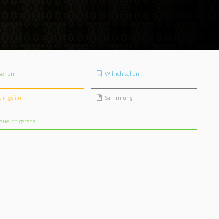
sehen
Will ich sehen
blingsfilm
Sammlung
aue ich gerade