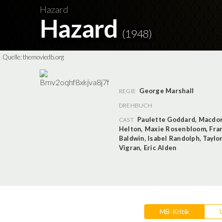
Hazard
Hazard
(1948)
Quelle:
themoviedb.org
George Marshall
REGIE
DREHBUCH
Paulette Goddard
,
Macdon
CAST
Helton
,
Maxie Rosenbloom
,
Fra
Baldwin
,
Isabel Randolph
,
Taylo
Vigran
,
Eric Alden
MB-Kritik