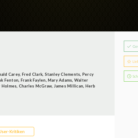
Ge
Lie
ald Carey
,
Fred Clark
,
Stanley Clements
,
Percy
Sch
nk Fenton
,
Frank Faylen
,
Mary Adams
,
Walter
r Holmes
,
Charles McGraw
,
James Millican
,
Herb
User-Kritiken