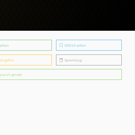
sehen
Will ich sehen
blingsfilm
Sammlung
aue ich gerade