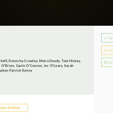
Ge
Lie
koff
,
Donncha Crowley
,
Moira Deady
,
Tom Hickey
,
Sch
 O'Brien
,
Gavin O'Connor
,
Jer O'Leary
,
Sarah
phen Patrick Kenny
User-Kritiken