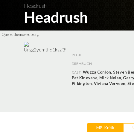
Headrush
Headrush
Quelle:
themoviedb.org
REGIE
DREHBUCH
Wuzza Conlon
,
Steven Ber
CAST
Pat Kinevane
,
Mick Nolan
,
Gerry
Pilkington
,
Viviana Verveen
,
Ste
MB-Kritik