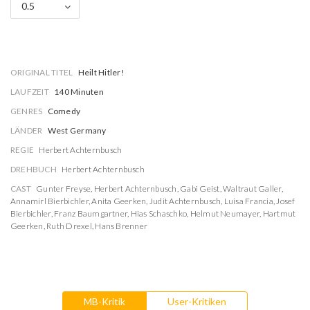
0.5
ORIGINAL TITEL
Heilt Hitler!
LAUFZEIT
140 Minuten
GENRES
Comedy
LÄNDER
West Germany
REGIE
Herbert Achternbusch
DREHBUCH
Herbert Achternbusch
CAST
Gunter Freyse
,
Herbert Achternbusch
,
Gabi Geist
,
Waltraut Galler
,
Annamirl Bierbichler
,
Anita Geerken
,
Judit Achternbusch
,
Luisa Francia
,
Josef
Bierbichler
,
Franz Baumgartner
,
Hias Schaschko
,
Helmut Neumayer
,
Hartmut
Geerken
,
Ruth Drexel
,
Hans Brenner
MB-Kritik
User-Kritiken