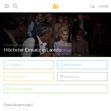
LOGIN
A Big Hand for the Little Lady
Höchster Einsatz in Laredo
(1966)
Gesehen
Will ich sehen
Lieblingsfilm
Sammlung
Schaue ich gerade
Deine Bewertung: 0