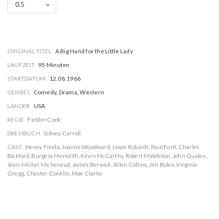
0.5
ORIGINAL TITEL
A Big Hand for the Little Lady
LAUFZEIT
95 Minuten
STARTDATUM
12.08.1966
GENRES
Comedy, Drama, Western
LÄNDER
USA
REGIE
Fielder Cook
DREHBUCH
Sidney Carroll
CAST
Henry Fonda
,
Joanne Woodward
,
Jason Robards
,
Paul Ford
,
Charles
Bickford
,
Burgess Meredith
,
Kevin McCarthy
,
Robert Middleton
,
John Qualen
,
Jean-Michel Michenaud
,
James Berwick
,
Allen Collins
,
Jim Boles
,
Virginia
Gregg
,
Chester Conklin
,
Mae Clarke