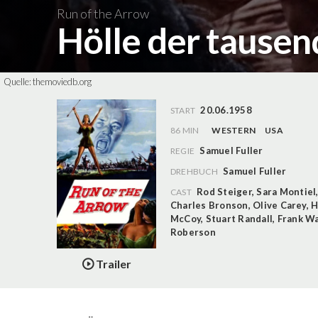
Run of the Arrow
Hölle der tause
Quelle:
themoviedb.org
20.06.1958
START
86 MIN
WESTERN
USA
Samuel Fuller
REGIE
Samuel Fuller
DREHBUCH
Rod Steiger
,
Sara Montiel
CAST
Charles Bronson
,
Olive Carey
,
H
McCoy
,
Stuart Randall
,
Frank W
Roberson
Trailer