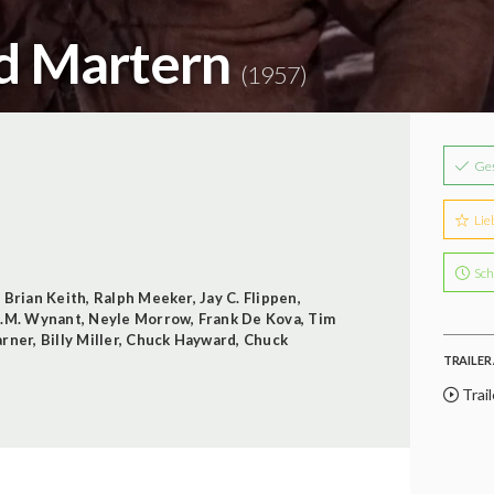
nd Martern
(1957)
Ge
Lie
Sch
,
Brian Keith
,
Ralph Meeker
,
Jay C. Flippen
,
.M. Wynant
,
Neyle Morrow
,
Frank De Kova
,
Tim
arner
,
Billy Miller
,
Chuck Hayward
,
Chuck
TRAILER 
Trail