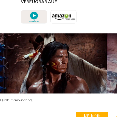
VERFÜGBAR AUF
Quelle:
themoviedb.org
MB-Kritik