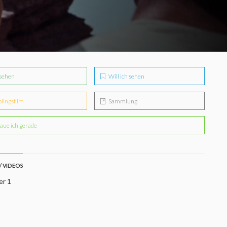
sehen
Will ich sehen
blingsfilm
Sammlung
aue ich gerade
/ VIDEOS
er 1