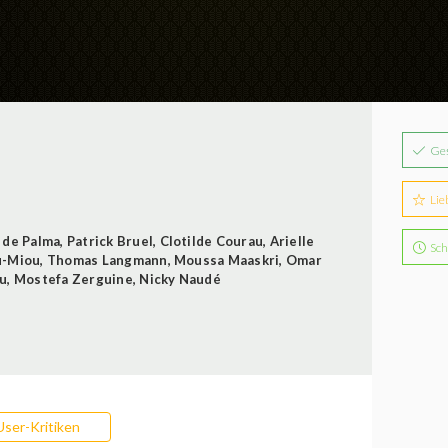
Ge
Lie
 de Palma
,
Patrick Bruel
,
Clotilde Courau
,
Arielle
Sch
u-Miou
,
Thomas Langmann
,
Moussa Maaskri
,
Omar
au
,
Mostefa Zerguine
,
Nicky Naudé
User-Kritiken