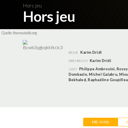
Hors jeu
Hors jeu
Quelle:
themoviedb.org
Karim Dridi
REGIE
Karim Dridi
DREHBUCH
Philippe Ambrosini
,
Rossy
CAST
Dombasle
,
Michel Galabru
,
Mio
Bekhaled
,
Raphaëline Goupille
MB-Kritik