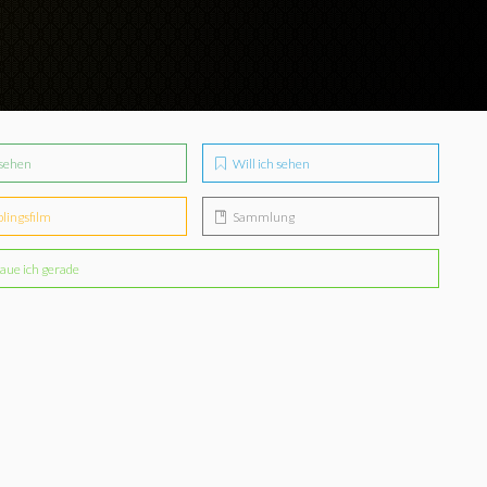
sehen
Will ich sehen
blingsfilm
Sammlung
aue ich gerade